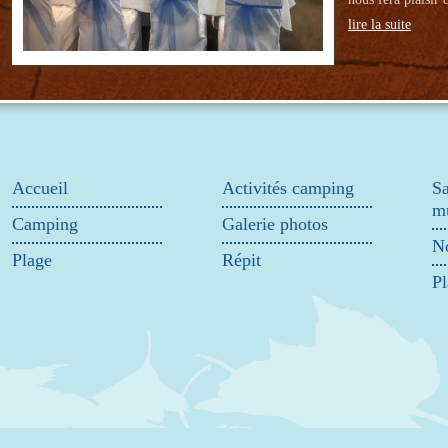
lire la suite
Accueil
Activités camping
Sa
mu
Camping
Galerie photos
No
Plage
Répit
Pl