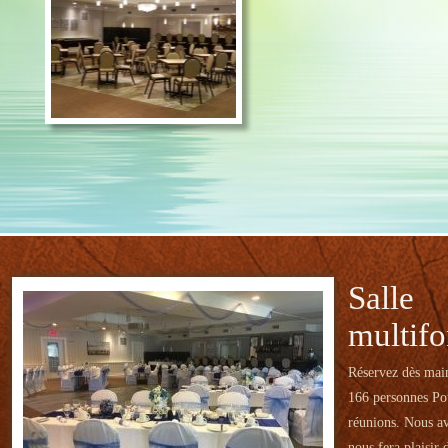
Salle
multifo
Réservez dès main
166 personnes Pou
réunions. Nous av
nous fera plaisir 