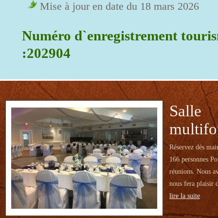
Mise à jour en date du 18 mars 2026
Numéro d`enregistrement touri
:202904
Salle
multifo
Réservez dès main
166 personnes Pou
réunions. Nous av
nous fera plaisir 
lire la suite