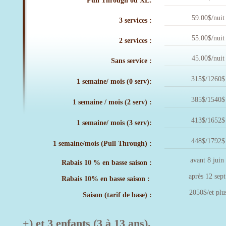
Pull Through ou XL:
59.00$/nuit
3 services :
55.00$/nuit
2 services :
45.00$/nuit
Sans service :
315$/1260$
1 semaine/ mois (0 serv):
385$/1540$
1 semaine / mois (2 serv) :
413$/1652$
1 semaine/ mois (3 serv):
448$/1792$
1 semaine/mois (Pull Through) :
avant 8 juin
Rabais 10 % en basse saison :
après 12 sep
Rabais 10% en basse saison :
2050$/et plu
Saison (tarif de base) :
+) et 3 enfants (3 à 13 ans).