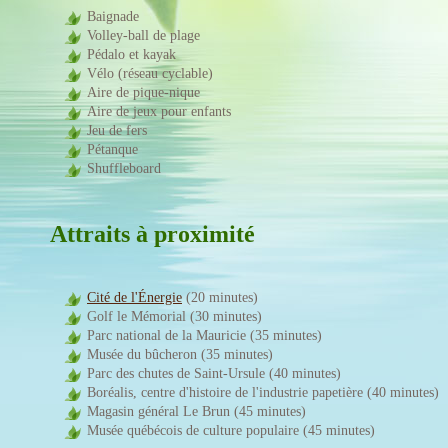
Baignade
Volley-ball de plage
Pédalo et kayak
Vélo (réseau cyclable)
Aire de pique-nique
Aire de jeux pour enfants
Jeu de fers
Pétanque
Shuffleboard
Attraits à proximité
Cité de l'Énergie
(20 minutes)
Golf le Mémorial (30 minutes)
Parc national de la Mauricie (35 minutes)
Musée du bûcheron (35 minutes)
Parc des chutes de Saint-Ursule (40 minutes)
Boréalis, centre d'histoire de l'industrie papetière (40 minutes)
Magasin général Le Brun (45 minutes)
Musée québécois de culture populaire (45 minutes)