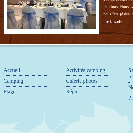
réunions. Nous av
nous fera plaisir 
lire la suite
Accueil
Activités camping
Sa
mu
Camping
Galerie photos
No
Plage
Répit
Pl