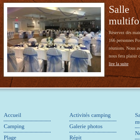
Salle
multifo
Réservez dès main
166 personnes Pou
réunions. Nous av
nous fera plaisir 
lire la suite
Accueil
Activités camping
Sa
mu
Camping
Galerie photos
No
Plage
Répit